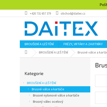
Přejít
Pošt
na
obsah
+420 731 657 379
obchod@daitex.cz
BROUŠENÍ A LEŠTĚNÍ
FRÉZY, VRTÁKY A ZAVITNÍKY
Domů
BROUŠENÍ A LEŠTĚNÍ
Brusné válce a kart
P
Brus
o
Přeskočit
s
Kategorie
kategorie
t
r
BROUŠENÍ A LEŠTĚNÍ
a
Brusné válce a kartáče
n
Brusné nylonové válce a kartáče
n
í
Brusný válec ocelový