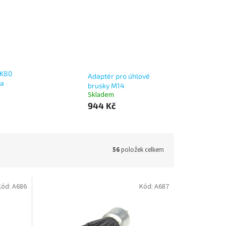
 K80
Adaptér pro úhlové
ta
brusky M14
Skladem
944 Kč
56
položek celkem
Kód:
A686
Kód:
A687