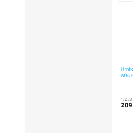
cena:
Hrnko
M14 
172,73
209