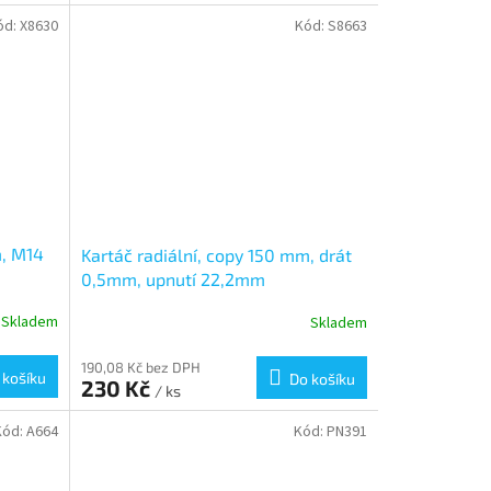
ód:
X8630
Kód:
S8663
m, M14
Kartáč radiální, copy 150 mm, drát
0,5mm, upnutí 22,2mm
Skladem
Skladem
190,08 Kč bez DPH
 košíku
Do košíku
230 Kč
/ ks
Kód:
A664
Kód:
PN391