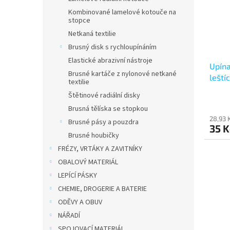
s
o
p
d
Kombinované lamelové kotouče na
stopce
r
u
o
Netkaná textilie
k
d
t
Brusný disk s rychloupínáním
u
ů
Elastické abrazivní nástroje
Upína
k
Brusné kartáče z nylonové netkané
leští
t
textilie
ů
Štětinové radiální disky
Brusná tělíska se stopkou
28,93 
Brusné pásy a pouzdra
35 
Brusné houbičky
FRÉZY, VRTÁKY A ZAVITNÍKY
OBALOVÝ MATERIÁL
LEPÍCÍ PÁSKY
CHEMIE, DROGERIE A BATERIE
ODĚVY A OBUV
NÁŘADÍ
SPOJOVACÍ MATERIÁL