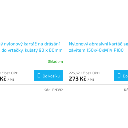
ý nylonový kartáč na drásání
Nylonový abrasivní kartáč s
 do vrtačky, kulatý 90 x 80mm
závitem 150x40xM14 P180
h
Skladem
 Kč bez DPH
225,62 Kč bez DPH
Do košíku
Do
 Kč
273 Kč
/ ks
/ ks
Kód:
PN392
K