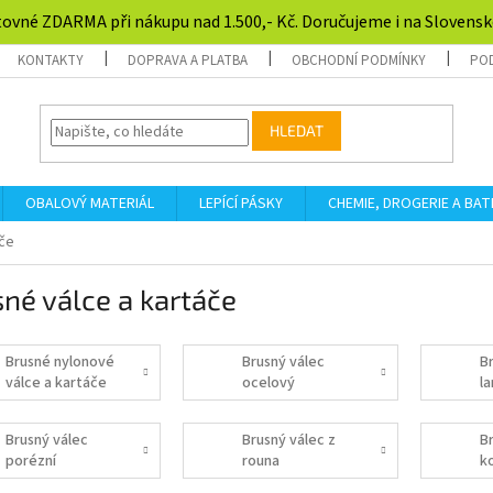
ovné ZDARMA při nákupu nad 1.500,- Kč. Doručujeme i na Slovensk
KONTAKTY
DOPRAVA A PLATBA
OBCHODNÍ PODMÍNKY
PO
HLEDAT
OBALOVÝ MATERIÁL
LEPÍCÍ PÁSKY
CHEMIE, DROGERIE A BAT
áče
né válce a kartáče
Brusné nylonové
Brusný válec
B
válce a kartáče
ocelový
l
Brusný válec
Brusný válec z
B
porézní
rouna
k