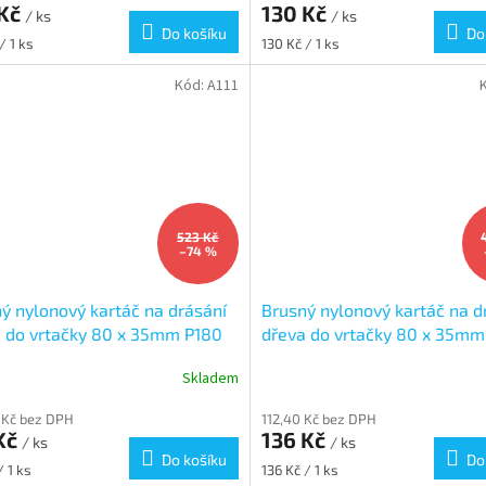
 Kč
130 Kč
/ ks
/ ks
Do košíku
Do
Měrná
/ 1 ks
130 Kč / 1 ks
cena:
Kód:
A111
523 Kč
–74 %
ý nylonový kartáč na drásání
Brusný nylonový kartáč na d
 do vrtačky 80 x 35mm P180
dřeva do vrtačky 80 x 35m
Skladem
 Kč bez DPH
112,40 Kč bez DPH
Kč
136 Kč
/ ks
/ ks
Do košíku
Do
Měrná
/ 1 ks
136 Kč / 1 ks