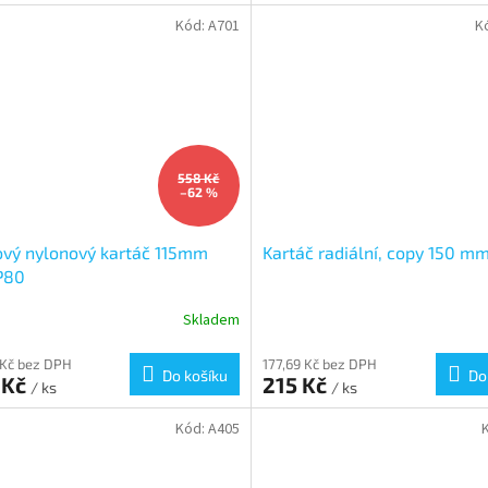
cena:
Kód:
A701
K
558 Kč
–62 %
vý nylonový kartáč 115mm
Kartáč radiální, copy 150 m
P80
Skladem
 Kč bez DPH
177,69 Kč bez DPH
Do košíku
Do
 Kč
215 Kč
/ ks
/ ks
Kód:
A405