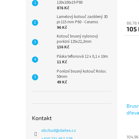
120x100x19 P80
876 Kč
Lamelový kotouč zaoblený 3D
pr.115 mm P60 - Ceramic
86,78 
96 Kč
105
Kotouč brusný nylonový
porézní 125x22,2mm
136 Kč
Páska teflonová 12 x 0,1 x 10m
11 Kč
Porézní brusný kotouč Roloc
50mm
49 Kč
Brusn
dřeva
Kontakt
obchod
@
daitex.cz
104,96