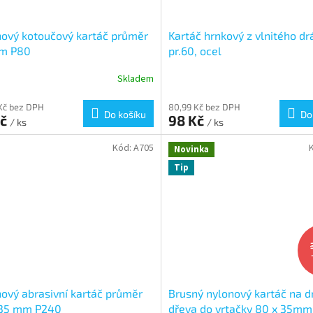
ový kotoučový kartáč průměr
Kartáč hrnkový z vlnitého dr
m P80
pr.60, ocel
Skladem
Kč bez DPH
80,99 Kč bez DPH
Do košíku
Do
Kč
98 Kč
/ ks
/ ks
Kód:
A705
Novinka
Tip
ový abrasivní kartáč průměr
Brusný nylonový kartáč na d
 35 mm P240
dřeva do vrtačky 80 x 35m