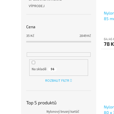
VÝPRODEJ
Nylon
85 m
Cena
35
Kč
2849
Kč
64,46 
78 
Na skladě
56
ROZBALIT FILTR
Top 5 produktů
Nylon
Nylonový brusný kartáč
80 x