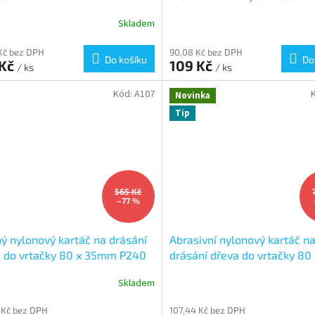
Skladem
Kč bez DPH
90,08 Kč bez DPH
Do košíku
Do
 Kč
109 Kč
/ ks
/ ks
Kód:
A107
Novinka
Tip
565 Kč
–77 %
ý nylonový kartáč na drásání
Abrasivní nylonový kartáč n
 do vrtačky 80 x 35mm P240
drásání dřeva do vrtačky 80 
35mm P120
Skladem
 Kč bez DPH
107,44 Kč bez DPH