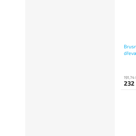
Brusn
dřeva
Finis
191,74
232