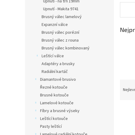
p
Upnutí - na trn 19mm
a
Upnutí - Makita 9741
n
Brusný válec lamelový
e
Expanzní válce
l
Nejpr
Brusný válec porézní
Brusný válec z rouna
Brusný válec kombinovaný
Leštící válce
Adaptéry a brusky
Radiální kartáč
Diamantové brusivo
Ř
Řezné kotouče
a
Nejlev
Brusné kotouče
z
e
Lamelové kotouče
V
n
Fíbry a brusné výseky
ý
í
Leštící kotouče
p
p
Pasty leštící
i
r
Lamelové radiální kotouče