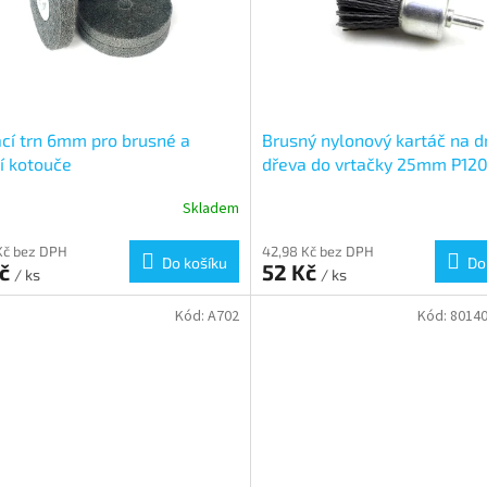
cí trn 6mm pro brusné a
Brusný nylonový kartáč na d
cí kotouče
dřeva do vrtačky 25mm P12
Skladem
Kč bez DPH
42,98 Kč bez DPH
Do košíku
Do
Kč
52 Kč
/ ks
/ ks
Kód:
A702
Kód:
80140