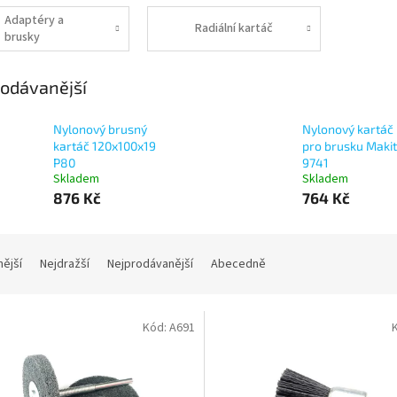
Adaptéry a
Radiální kartáč
brusky
odávanější
Nylonový brusný
Nylonový kartáč
kartáč 120x100x19
pro brusku Maki
P80
9741
Skladem
Skladem
876 Kč
764 Kč
nější
Nejdražší
Nejprodávanější
Abecedně
Kód:
A691