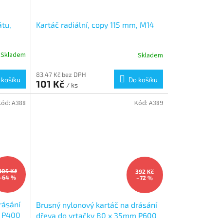
átu,
Kartáč radiální, copy 115 mm, M14
Skladem
Skladem
83,47 Kč bez DPH
 košíku
Do košíku
101 Kč
/ ks
Kód:
A388
Kód:
A389
305 Kč
392 Kč
–64 %
–72 %
rásání
Brusný nylonový kartáč na drásání
m P400
dřeva do vrtačky 80 x 35mm P600