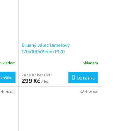
e
Brusný válec lamelový
120x100x19mm P120
Skladem
Skladem
247,11 Kč bez DPH
 košíku
Do košíku
299 Kč
/ ks
ód:
PN438
Kód:
W366