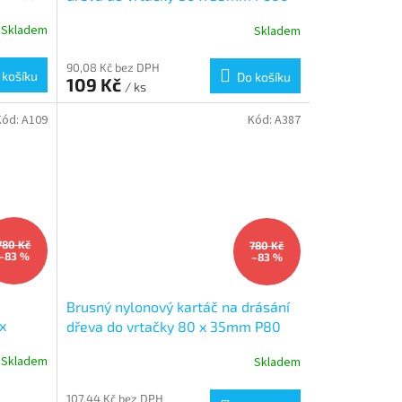
Skladem
Skladem
90,08 Kč bez DPH
 košíku
Do košíku
109 Kč
/ ks
Kód:
A109
Kód:
A387
780 Kč
780 Kč
–83 %
–83 %
a
Brusný nylonový kartáč na drásání
x
dřeva do vrtačky 80 x 35mm P80
Skladem
Skladem
107,44 Kč bez DPH