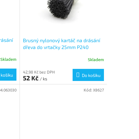
rásání
Brusný nylonový kartáč na drásání
0
dřeva do vrtačky 25mm P240
Skladem
Skladem
42,98 Kč bez DPH
 košíku
Do košíku
52 Kč
/ ks
4.063030
Kód:
X8627