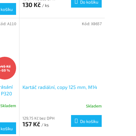
Do košíku
130 Kč
/ ks
 košíku
Kód:
A110
Kód:
X8657
445 Kč
–69 %
rásání
Kartáč radiální, copy 125 mm, M14
m P320
Skladem
Skladem
129,75 Kč bez DPH
Do košíku
157 Kč
/ ks
 košíku