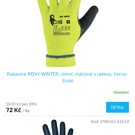
s
k
p
t
r
ů
o
d
u
k
t
ů
Rukavice ROXY WINTER, zimní, máčené v latexu, černo-
žluté
Skladem
59,50 Kč bez DPH
DETAIL
72 Kč
/ ks
Kód:
3700-011-510-10