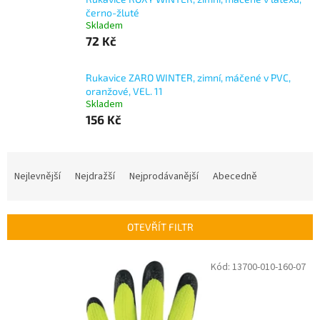
černo-žluté
Skladem
72 Kč
Rukavice ZARO WINTER, zimní, máčené v PVC,
oranžové, VEL. 11
Skladem
156 Kč
Ř
a
Nejlevnější
Nejdražší
Nejprodávanější
Abecedně
z
e
n
OTEVŘÍT FILTR
í
p
V
Kód:
13700-010-160-07
r
ý
o
p
d
i
u