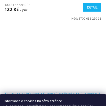
100,83 Kč bez DPH
DETAIL
122 Kč
/ pár
Kód:
3700-012-250-11
Rukavice ZARO WINTER, zimní, máčené v PVC, oranžové,
VEL. 11
Informace o cookies na této stránce