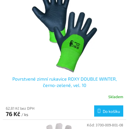
Povrstvené zimní rukavice ROXY DOUBLE WINTER,
černo-zelené, vel. 10
Skladem
62,81 Kč bez DPH
Do košíku
76 Kč
/ ks
Kód:
3700-009-801-08