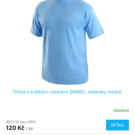
Trička s krátkým rukávem DANIEL, nebesky modré.
Skladem
99,17 Kč bez DPH
DETAIL
120 Kč
/ ks