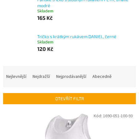
modré
Skladem
165 Kč
Tričko s krátkým rukávem DANIEL, černé
Skladem
120 Kč
Ř
a
Nejlevnější
Nejdražší
Nejprodávanější
Abecedně
z
e
n
OTEVŘÍT FILTR
í
p
V
Kód:
1690-051-100-93
r
ý
o
p
d
i
u