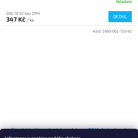
Skladem
286,78 Kč bez DPH
DETAIL
347 Kč
/ ks
Kód:
1660-001-710-42
Pánská košile s dlouhým rukávem TOM, šedo-černá