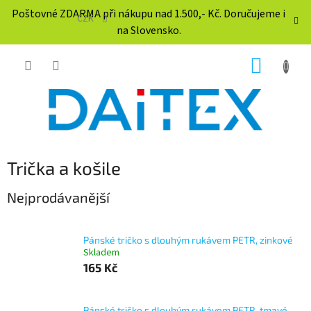
Přejít
Poštovné ZDARMA při nákupu nad 1.500,- Kč. Doručujeme i
na
CZK
na Slovensko.
obsah
NÁKUP
KOŠÍK
Trička a košile
Nejprodávanější
Pánské tričko s dlouhým rukávem PETR, zinkové
Skladem
165 Kč
Pánské tričko s dlouhým rukávem PETR, tmavé