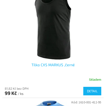
Tílko CXS MARKUS ,černé
Skladem
81,82 Kč bez DPH
DETAIL
99 Kč
/ ks
Kód:
1610-001-412-95