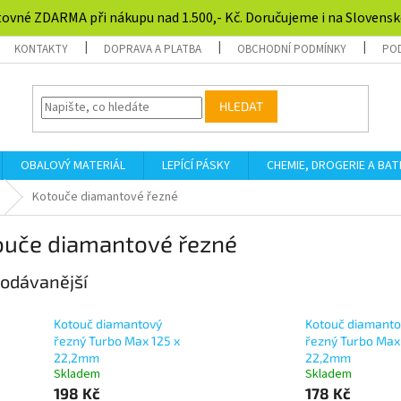
ovné ZDARMA při nákupu nad 1.500,- Kč. Doručujeme i na Slovensk
KONTAKTY
DOPRAVA A PLATBA
OBCHODNÍ PODMÍNKY
PO
HLEDAT
OBALOVÝ MATERIÁL
LEPÍCÍ PÁSKY
CHEMIE, DROGERIE A BAT
Kotouče diamantové řezné
ouče diamantové řezné
odávanější
Kotouč diamantový
Kotouč diamanto
řezný Turbo Max 125 x
řezný Turbo Max 
22,2mm
22,2mm
Skladem
Skladem
198 Kč
178 Kč