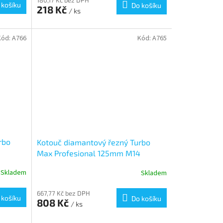
180,17 Kč bez DPH
 košíku
Do košíku
218 Kč
/ ks
Kód:
A766
Kód:
A765
rbo
Kotouč diamantový řezný Turbo
Max Profesional 125mm M14
Skladem
Skladem
667,77 Kč bez DPH
 košíku
Do košíku
808 Kč
/ ks