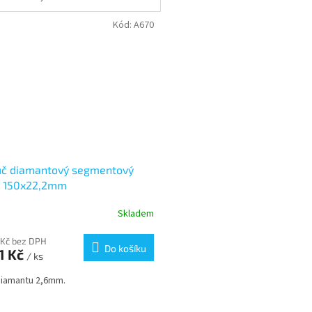
Kód:
A670
uč diamantový segmentový
ý 150x22,2mm
Skladem
 Kč bez DPH
Do košíku
1 Kč
/ ks
diamantu 2,6mm.