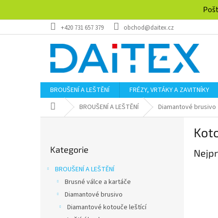
Přejít
Pošt
na
obsah
+420 731 657 379
obchod@daitex.cz
BROUŠENÍ A LEŠTĚNÍ
FRÉZY, VRTÁKY A ZAVITNÍKY
Domů
BROUŠENÍ A LEŠTĚNÍ
Diamantové brusivo
P
Kot
o
Přeskočit
s
Kategorie
kategorie
Nejpr
t
r
BROUŠENÍ A LEŠTĚNÍ
a
Brusné válce a kartáče
n
Diamantové brusivo
n
í
Diamantové kotouče leštící