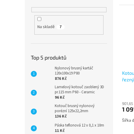
Na skladě
7
Top 5 produktů
Nylonový brusný kartáč
Koto
120x100x19 P80
876 Kč
řezn
Lamelový kotouč zaoblený 3D
pr.115 mm P60 - Ceramic
96 Kč
901,65
Kotouč brusný nylonový
1 09
porézní 125x22,2mm
136 Kč
Šířka 
Páska teflonová 12 x 0,1 x 10m
11 Kč