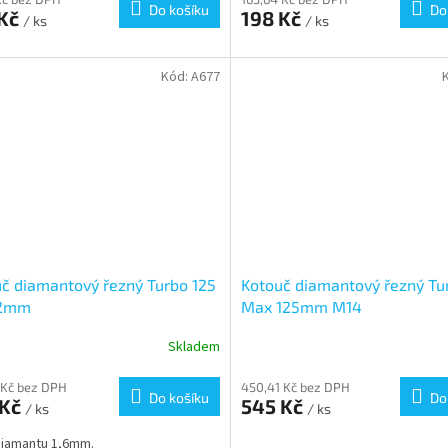
Do košíku
Do
 Kč
198 Kč
/ ks
/ ks
Kód:
A677
odej
č diamantový řezný Turbo 125
Kotouč diamantový řezný Tu
,2mm
Max 125mm M14
Skladem
 Kč bez DPH
450,41 Kč bez DPH
Do košíku
Do
 Kč
545 Kč
/ ks
/ ks
diamantu 1,6mm.