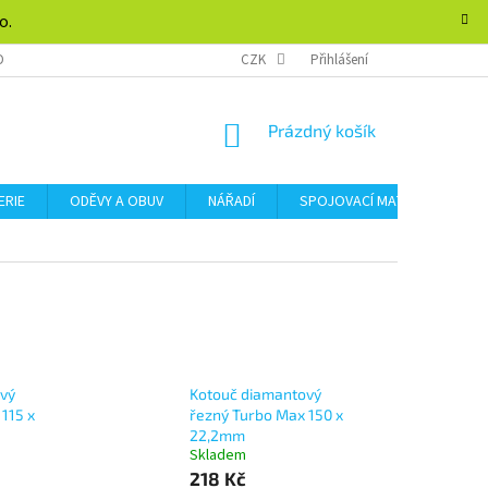
o.
DMÍNKY OCHRANY OSOBNÍCH ÚDAJŮ
CZK
FORMULÁŘ PRO ODSTOUPENÍ SMLOU
Přihlášení
NÁKUPNÍ
Prázdný košík
KOŠÍK
ERIE
ODĚVY A OBUV
NÁŘADÍ
SPOJOVACÍ MATERIÁL
vý
Kotouč diamantový
115 x
řezný Turbo Max 150 x
22,2mm
Skladem
218 Kč