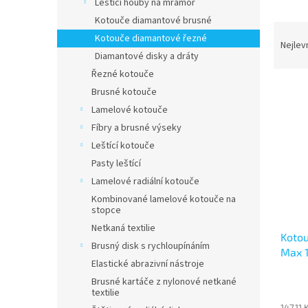
p
Leštící houby na mramor
a
Kotouče diamantové brusné
Ř
n
Kotouče diamantové řezné
a
e
Nejlev
Diamantové disky a dráty
z
l
e
Řezné kotouče
V
n
Brusné kotouče
ý
í
Lamelové kotouče
p
p
Fíbry a brusné výseky
i
r
Leštící kotouče
s
o
p
Pasty leštící
d
r
u
Lamelové radiální kotouče
o
k
Kombinované lamelové kotouče na
d
t
stopce
u
ů
Netkaná textilie
Kotou
k
Brusný disk s rychloupínáním
Max 
t
Elastické abrazivní nástroje
ů
Brusné kartáče z nylonové netkané
textilie
147,11