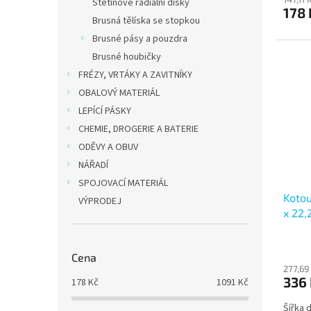
Štětinové radiální disky
178
Brusná tělíska se stopkou
Brusné pásy a pouzdra
Dopr
Brusné houbičky
FRÉZY, VRTÁKY A ZAVITNÍKY
OBALOVÝ MATERIÁL
LEPÍCÍ PÁSKY
CHEMIE, DROGERIE A BATERIE
ODĚVY A OBUV
NÁŘADÍ
SPOJOVACÍ MATERIÁL
Kotou
VÝPRODEJ
x 22
Cena
277,69
336
178
Kč
1091
Kč
Šířka 