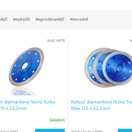
nější
Nejdražší
Nejprodávanější
Abecedně
Kód:
A678
č diamantový řezný Turbo
Kotouč diamantový řezný Tu
115 x 22,2mm
Max 125 x 22,2mm
Skladem
 Kč bez DPH
163,64 Kč bez DPH