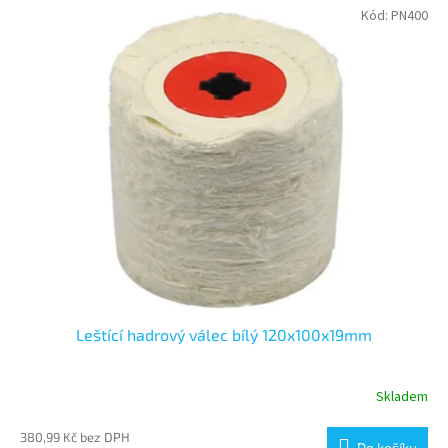
V
Kód:
PN400
r
ý
o
p
d
i
u
s
k
p
t
r
ů
o
d
u
k
t
ů
Leštící hadrový válec bílý 120x100x19mm
Skladem
380,99 Kč bez DPH
Do košíku