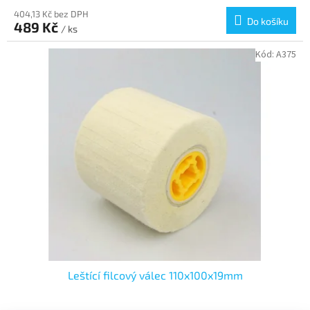
404,13 Kč bez DPH
Do košíku
489 Kč
/ ks
Kód:
A375
Leštící filcový válec 110x100x19mm