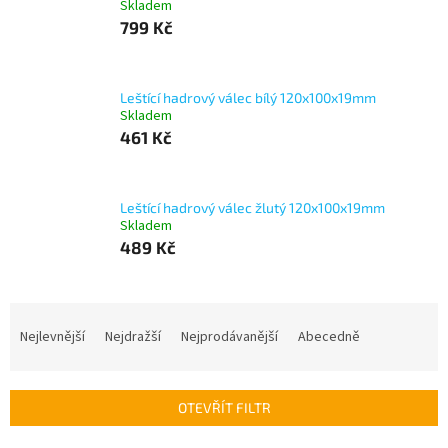
Skladem
799 Kč
Leštící hadrový válec bílý 120x100x19mm
Skladem
461 Kč
Leštící hadrový válec žlutý 120x100x19mm
Skladem
489 Kč
Ř
a
Nejlevnější
Nejdražší
Nejprodávanější
Abecedně
z
e
n
OTEVŘÍT FILTR
í
p