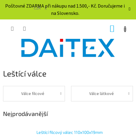
Přejít
Poštovné ZDARMA při nákupu nad 1.500,- Kč. Doručujeme i
na
CZK
na Slovensko.
obsah
NÁKUP
KOŠÍK
Leštící válce
Válce filcové
Válce látkové
Nejprodávanější
Leštící filcový válec 110x100x19mm