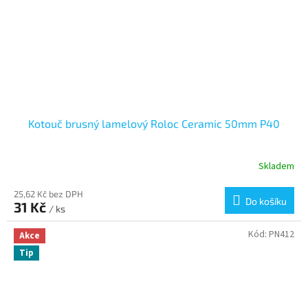
Kotouč brusný lamelový Roloc Ceramic 50mm P40
Skladem
25,62 Kč bez DPH
Do košíku
31 Kč
/ ks
Kód:
PN412
Akce
Tip