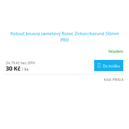
Kotouč brusný lamelový Roloc Zirkon/korund 50mm
P80
Skladem
24,79 Kč bez DPH
Do košíku
30 Kč
/ ks
Kód:
PN414