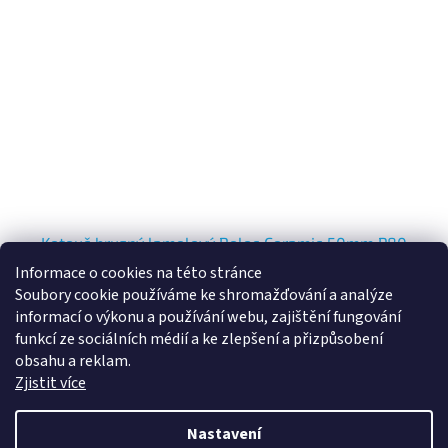
Kotouč brusný lamelový Roloc Ceramic 50mm P80
Informace o cookies na této stránce
Soubory cookie používáme ke shromažďování a analýze
Skladem
informací o výkonu a používání webu, zajištění fungování
funkcí ze sociálních médií a ke zlepšení a přizpůsobení
25,62 Kč bez DPH
Do košíku
obsahu a reklam.
31 Kč
/ ks
Zjistit více
10
položek celkem
O
Nastavení
v