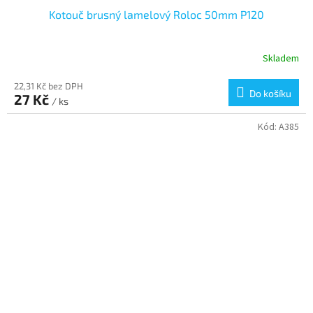
Kotouč brusný lamelový Roloc 50mm P120
Skladem
22,31 Kč bez DPH
Do košíku
27 Kč
/ ks
Kód:
A385