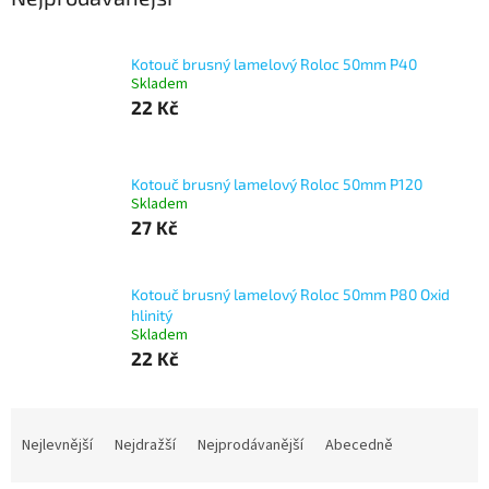
Kotouč brusný lamelový Roloc 50mm P40
Skladem
22 Kč
Kotouč brusný lamelový Roloc 50mm P120
Skladem
27 Kč
Kotouč brusný lamelový Roloc 50mm P80 Oxid
hlinitý
Skladem
22 Kč
Ř
a
Nejlevnější
Nejdražší
Nejprodávanější
Abecedně
z