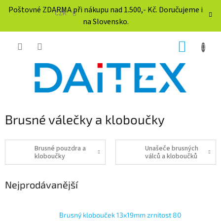
Přejít
Poštovné ZDARMA při nákupu nad 1.500,- Kč. Doručujeme i
na
CZK
na Slovensko.
obsah
NÁKUP
KOŠÍK
Brusné válečky a kloboučky
Brusné pouzdra a
Unašeče brusných
kloboučky
válců a kloboučků
Nejprodávanější
Brusný klobouček 13x19mm zrnitost 80