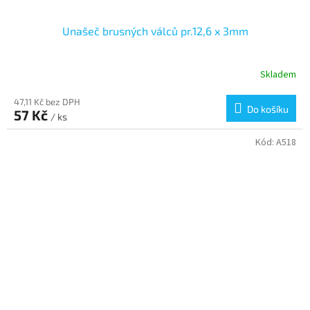
Unašeč brusných válců pr.12,6 x 3mm
Skladem
47,11 Kč bez DPH
Do košíku
57 Kč
/ ks
Kód:
A518