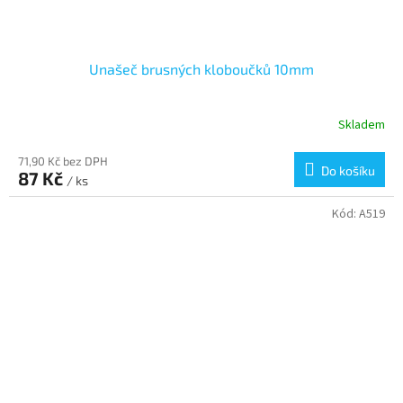
Unašeč brusných kloboučků 10mm
Skladem
71,90 Kč bez DPH
Do košíku
87 Kč
/ ks
Kód:
A519