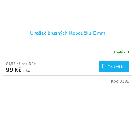
Unašeč brusných kloboučků 13mm
Skladem
81,82 Kč bez DPH
Do košíku
99 Kč
/ ks
Kód:
A181