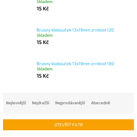
Skladem
15 Kč
Brusný klobouček 13x19mm zrnitost 120
Skladem
15 Kč
Brusný klobouček 13x19mm zrnitost 180
Skladem
15 Kč
Ř
a
Nejlevnější
Nejdražší
Nejprodávanější
Abecedně
z
e
n
OTEVŘÍT FILTR
í
p