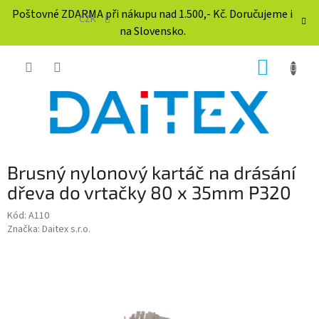
Přejít
Poštovné ZDARMA při nákupu nad 1.500,- Kč. Doručujeme i
na
CZK
na Slovensko.
obsah
NÁKUP
KOŠÍK
Brusný nylonový kartáč na drásání
dřeva do vrtačky 80 x 35mm P320
Kód:
A110
Značka:
Daitex s.r.o.