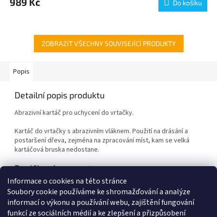
989 Kč
Do košíku
ZOBRAZIT VŠECHNY SOUVISEJÍCÍ PRODUKTY
Popis
Detailní popis produktu
Abrazivní kartáč pro uchycení do vrtačky.
Kartáč do vrtačky s abrazivním vláknem. Použití na drásání a
postaršení dřeva, zejména na zpracování míst, kam se velká
kartáčová bruska nedostane.
Doplňkové parametry
Informace o cookies na této stránce
Kategorie
:
Brusné válce a kartáče
Soubory cookie používáme ke shromažďování a analýze
Hmotnost
:
0.12 kg
informací o výkonu a používání webu, zajištění fungování
Průměr
:
80mm
funkcí ze sociálních médií a ke zlepšení a přizpůsobení