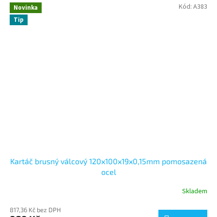
Kód:
A383
Novinka
Tip
Kartáč brusný válcový 120x100x19x0,15mm pomosazená
ocel
Skladem
817,36 Kč bez DPH