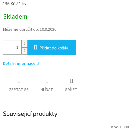
Měrná
136 Kč / 1 ks
cena:
Skladem
Můžeme doručit do:
10.8.2026
Přidat do košíku
Detailní informace
ZEPTAT SE
HLÍDAT
SDÍLET
Související produkty
Kód:
P388