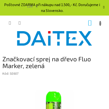
Přejít
Poštovné ZDARMA při nákupu nad 1.500,- Kč. Doručujeme i
na
CZK
na Slovensko.
obsah
NÁKUP
KOŠÍK
Značkovací sprej na dřevo Fluo
Marker, zelená
Kód:
SE607