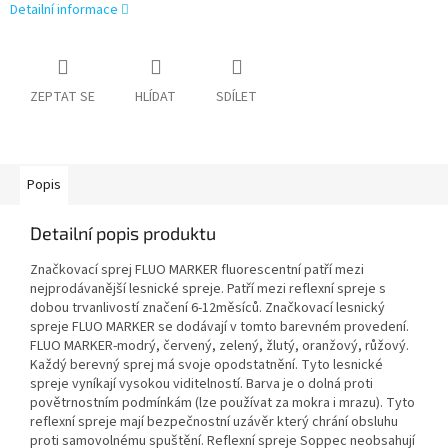
Detailní informace
ZEPTAT SE
HLÍDAT
SDÍLET
Popis
Detailní popis produktu
Značkovací sprej FLUO MARKER fluorescentní patří mezi
nejprodávanější lesnické spreje. Patří mezi reflexní spreje s
dobou trvanlivostí značení 6-12měsíců. Značkovací lesnický
spreje FLUO MARKER se dodávají v tomto barevném provedení.
FLUO MARKER-modrý, červený, zelený, žlutý, oranžový, růžový.
Každý berevný sprej má svoje opodstatnění. Tyto lesnické
spreje vyníkají vysokou viditelností. Barva je o dolná proti
povětrnostním podmínkám (lze používat za mokra i mrazu). Tyto
reflexní spreje mají bezpečnostní uzávěr který chrání obsluhu
proti samovolnému spuštění. Reflexní spreje Soppec neobsahují