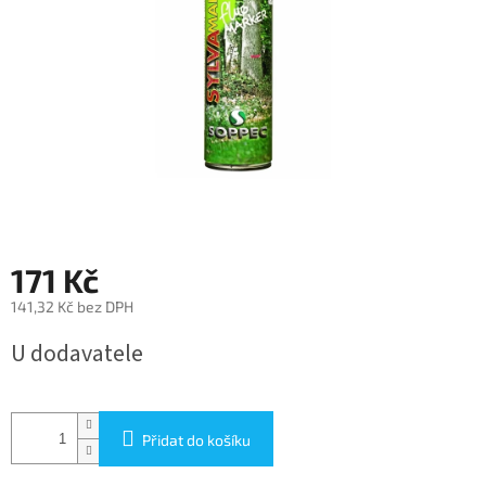
171 Kč
141,32 Kč bez DPH
Měrná
U dodavatele
cena:
Přidat do košíku