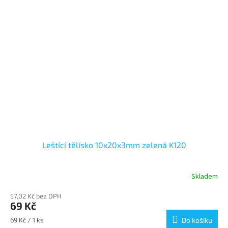
Leštící tělísko 10x20x3mm zelená K120
Skladem
57,02 Kč bez DPH
69 Kč
Měrná
69 Kč / 1 ks
Do košíku
cena: