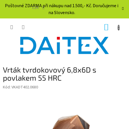
Přejít
Poštovné ZDARMA při nákupu nad 1.500,- Kč. Doručujeme i
na
CZK
na Slovensko.
obsah
NÁKUP
KOŠÍK
Vrták tvrdokovový 6,8x6D s
povlakem 55 HRC
Kód:
VKADT402.0680