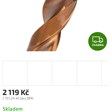
Z
ZDARMA
D
A
R
M
A
2 119 Kč
1 751,24 Kč bez DPH
Měrná
Skladem
cena: