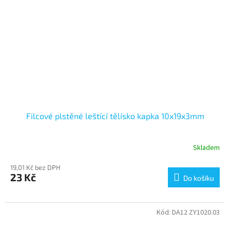
Filcové plstěné leštící tělísko kapka 10x19x3mm
Skladem
19,01 Kč bez DPH
23 Kč
Do košíku
Kód:
DA12 ZY1020.03