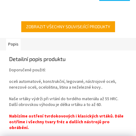
ZOBRAZIT VŠECHNY SOUVISEJÍCÍ PRODUKTY
Popis
Detailní popis produktu
Doporučené použití:
oceli automatové, konstrukční, legované, nástrojové oceli,
nerezové oceli, ocelolitina, litina a neželezné kovy..
Naše vrtáky výdrži při vrtání do tvrdého materiálu až 55 HRC.
Další obrovskou výhodou je délka vrtáku a to až 6D.
Nabízíme ostření tvrdokovových i klasických vrtáků. Dále
ostříme i všechny tvary fréz a dalších nástrojů pro
obrábění.