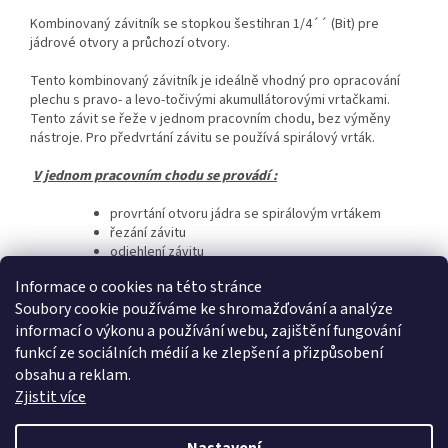
Kombinovaný závitník se stopkou šestihran 1/4´´ (Bit) pre
jádrové otvory a průchozí otvory.
Tento kombinovaný závitník je ideálně vhodný pro opracování
plechu s pravo- a levo-točivými akumullátorovými vrtačkami.
Tento závit se řeže v jednom pracovním chodu, bez výměny
nástroje. Pro předvrtání závitu se používá spirálový vrták.
V jednom pracovním chodu se provádí :
provrtání otvoru jádra se
spirálovým
vrtákem
řezání závitu
odjehlení závitu
vyčištění závitu (při zpětném chodu)
Informace o cookies na této stránce
Doplňkové parametry
Soubory cookie používáme ke shromažďování a analýze
informací o výkonu a používání webu, zajištění fungování
Kategorie
:
FRÉZY, VRTÁKY A ZAVITNÍKY
funkcí ze sociálních médií a ke zlepšení a přizpůsobení
Hmotnost
:
0.1 kg
obsahu a reklam.
Závit
:
M6x1,0
Zjistit více
Materiál
:
HSS Titanium