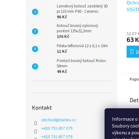
Ochra
Lamelový kotouč zaoblený 3D
VISIT
pr.115 mm P60 - Ceramic
96 Kč
Kotouč brusný nylonový
porézní 125x22,2mm
52,07 
136 Kč
63 K
Páska teflonová 12 x 0,1 x 10m
11 Kč
D
Porézní brusný kotouč Roloc
50mm
49 Kč
Popi
Det
Kontakt
Popi
Informace o 
obchod
@
daitex.cz
Soubory coo
+420 731 657 379
výkonu a pou
+420 731 657 379