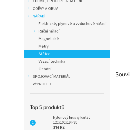
p
CHEMIE, DROGERIE A BATERIE
a
ODĚVY A OBUV
n
NÁŘADÍ
e
Elektrické, plynové a vzduchové nářadí
l
Ruční nářadí
Magnetické
Metry
Štětce
Vázací technika
Ostatní
Souvi
SPOJOVACÍ MATERIÁL
VÝPRODEJ
Top 5 produktů
Nylonový brusný kartáč
120x100x19 P80
876 Kč