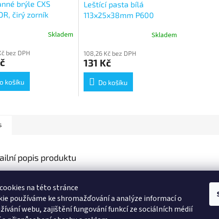
nné brýle CXS
Leštící pasta bílá
OR, čirý zorník
113x25x38mm P600
Skladem
Skladem
Kč bez DPH
108,26 Kč bez DPH
č
131 Kč
o košíku
Do košíku
s
ailní popis produktu
s produktu není dostupný
cookies na této stránce
kie používáme ke shromažďování a analýze informací o
žívání webu, zajištění fungování funkcí ze sociálních médií