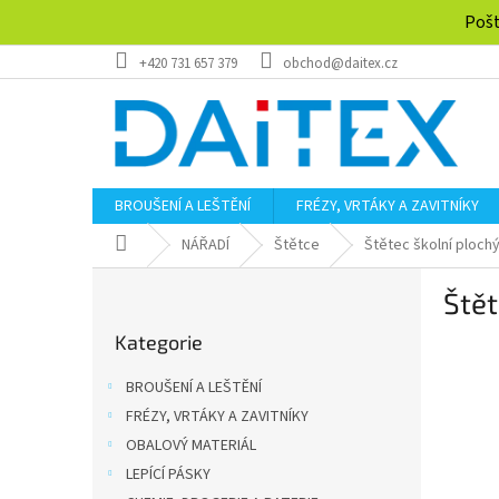
Přejít
Pošt
na
obsah
+420 731 657 379
obchod@daitex.cz
BROUŠENÍ A LEŠTĚNÍ
FRÉZY, VRTÁKY A ZAVITNÍKY
Domů
NÁŘADÍ
Štětce
Štětec školní ploc
P
Ště
o
Přeskočit
s
Kategorie
kategorie
t
r
BROUŠENÍ A LEŠTĚNÍ
a
FRÉZY, VRTÁKY A ZAVITNÍKY
n
OBALOVÝ MATERIÁL
n
í
LEPÍCÍ PÁSKY