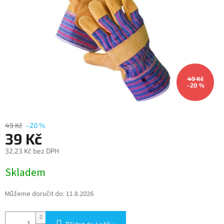
49 Kč
–20 %
49 Kč
–20 %
39 Kč
32,23 Kč bez DPH
Měrná
Skladem
cena:
Můžeme doručit do:
11.8.2026