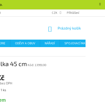
o.
DMÍNKY OCHRANY OSOBNÍCH ÚDAJŮ
CZK
FORMULÁŘ PRO ODSTOUPENÍ SMLOU
Přihlášení
NÁKUPNÍ
Prázdný košík
KOŠÍK
ERIE
ODĚVY A OBUV
NÁŘADÍ
SPOJOVACÍ MATERIÁL
élka 45 cm
Kód:
1399100
Kč
 bez DPH
 1 ks
dem