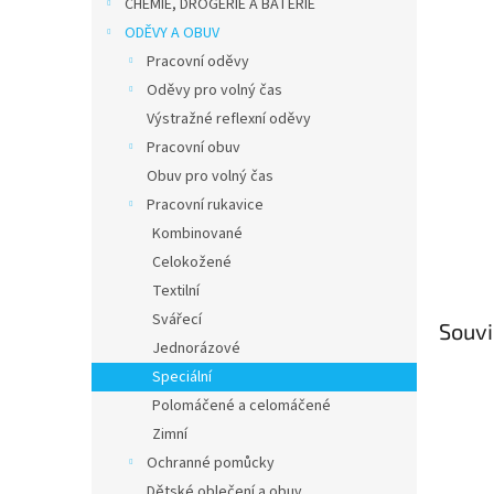
p
CHEMIE, DROGERIE A BATERIE
a
ODĚVY A OBUV
n
Pracovní oděvy
e
Oděvy pro volný čas
l
Výstražné reflexní oděvy
Pracovní obuv
Obuv pro volný čas
Pracovní rukavice
Kombinované
Celokožené
Textilní
Svářecí
Souvi
Jednorázové
Speciální
Polomáčené a celomáčené
Zimní
Ochranné pomůcky
Dětské oblečení a obuv