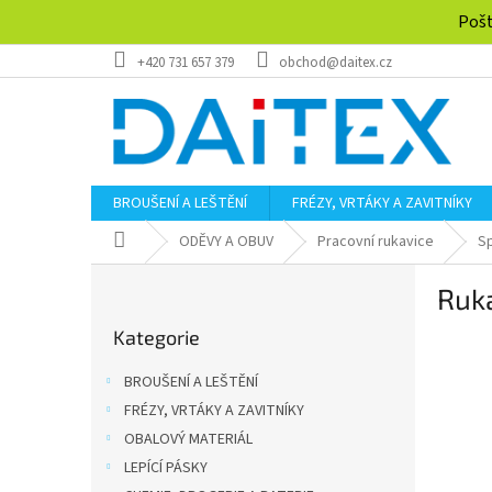
Přejít
Pošt
na
obsah
+420 731 657 379
obchod@daitex.cz
BROUŠENÍ A LEŠTĚNÍ
FRÉZY, VRTÁKY A ZAVITNÍKY
Domů
ODĚVY A OBUV
Pracovní rukavice
Sp
P
Ruka
o
Přeskočit
s
Kategorie
kategorie
t
r
BROUŠENÍ A LEŠTĚNÍ
a
FRÉZY, VRTÁKY A ZAVITNÍKY
n
OBALOVÝ MATERIÁL
n
í
LEPÍCÍ PÁSKY