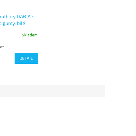
alhoty DARJA s
 gumy, bílé
Skladem
bez
DETAIL