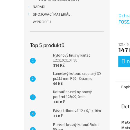
NÁŘADÍ
SPOJOVACÍ MATERIÁL
Ochra
FOSSA
VÝPRODEJ
Top 5 produktů
121,49
147 
Nylonový brusný kartáč
120x100x19 P80
D
876 Kč
Lamelový kotouč zaoblený 3D
pr.115 mm P60 - Ceramic
96 Kč
Popi
Kotouč brusný nylonový
porézní 125x22,2mm
136 Kč
Det
Páska teflonová 12 x 0,1 x 10m
11 Kč
Mate
Porézní brusný kotouč Roloc
Mate
50mm