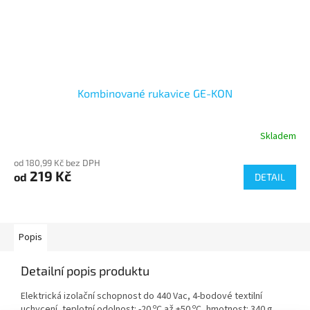
Kombinované rukavice GE-KON
Skladem
od 180,99 Kč bez DPH
219 Kč
od
DETAIL
Popis
Detailní popis produktu
Elektrická izolační schopnost do 440 Vac, 4-bodové textilní
o
o
uchycení, teplotní odolnost: -20
C až +50
C, hmotnost: 340 g,