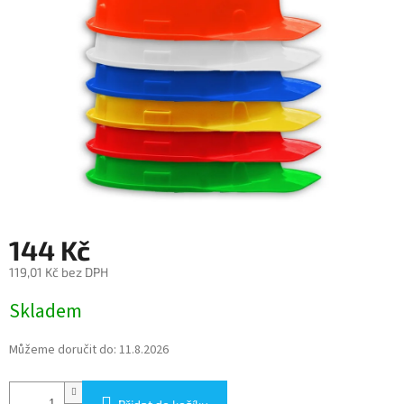
144 Kč
119,01 Kč bez DPH
Měrná
Skladem
cena:
Můžeme doručit do:
11.8.2026