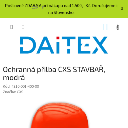
Přejít
Poštovné ZDARMA při nákupu nad 1.500,- Kč. Doručujeme i
na
CZK
na Slovensko.
obsah
NÁKUP
KOŠÍK
Ochranná přilba CXS STAVBAŘ,
modrá
Kód:
4310-001-400-00
Značka:
CXS