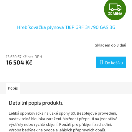
Z
ZDARMA
D
Hřebíkovačka plynová TJEP GRF 34/90 GAS 3G
A
R
Skladem do 3 dnů
M
13 639,67 Kč bez DPH
16 504 Kč
Do košíku
A
Popis
Detailní popis produktu
Lehká sponkovačka na úzké spony SX. Bezolejové provedení,
nastavitelná hloubka zaražení. Možnost přepnutí na jednotlivé
výstřely nebo rychlé sbíjení. Použití pro přibíjení zad skříní.
Výroba bedýnek na ovoce a lehkých přepravních obalů.