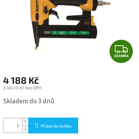
Z
ZDARMA
D
A
4 188 Kč
R
3 461,16 Kč bez DPH
Měrná
M
Skladem do 3 dnů
cena:
A
Přidat do košíku