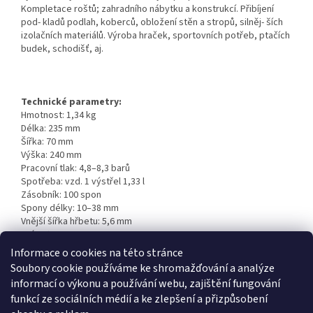
Kompletace roštů; zahradního nábytku a konstrukcí. Přibíjení
pod- kladů podlah, koberců, obložení stěn a stropů, silněj- ších
izolačních materiálů. Výroba hraček, sportovních potřeb, ptačích
budek, schodišť, aj.
Technické parametry:
Hmotnost: 1,34 kg
Délka: 235 mm
Šířka: 70 mm
Výška: 240 mm
Pracovní tlak: 4,8–8,3 barů
Spotřeba: vzd. 1 výstřel 1,33 l
Zásobník: 100 spon
Spony délky: 10–38 mm
Vnější šířka hřbetu: 5,6 mm
Drát: Ø 0,9 x 1,3 mm
Materiál: zinkovaná ocel, nerez
Informace o cookies na této stránce
Soubory cookie používáme ke shromažďování a analýze
informací o výkonu a používání webu, zajištění fungování
funkcí ze sociálních médií a ke zlepšení a přizpůsobení
Doplňkové parametry