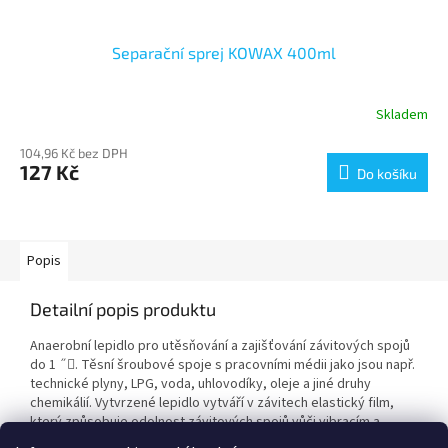
Separační sprej KOWAX 400ml
Skladem
104,96 Kč bez DPH
127 Kč
Do košíku
Popis
Detailní popis produktu
Anaerobní lepidlo pro utěsňování a zajišťování závitových spojů
do 1 ˝. Těsní šroubové spoje s pracovními médii jako jsou např.
technické plyny, LPG, voda, uhlovodíky, oleje a jiné druhy
chemikálií. Vytvrzené lepidlo vytváří v závitech elastický film,
který způsobuje odolnost závitových spojů vůči vibracím a
rázům. Použití produktu plně nahrazuje pájení měděných potrubí