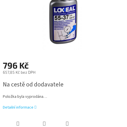
796 Kč
657,85 Kč bez DPH
Měrná
Na cestě od dodavatele
cena:
Položka byla vyprodána…
Detailní informace