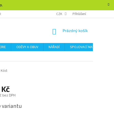
o.
DMÍNKY OCHRANY OSOBNÍCH ÚDAJŮ
CZK
FORMULÁŘ PRO ODSTOUPENÍ SMLOU
Přihlášení
NÁKUPNÍ
Prázdný košík
KOŠÍK
ERIE
ODĚVY A OBUV
NÁŘADÍ
SPOJOVACÍ MATERIÁL
Kód:
 Kč
č bez DPH
e variantu