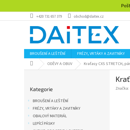
Přejít
Pošt
na
obsah
+420 731 657 379
obchod@daitex.cz
BROUŠENÍ A LEŠTĚNÍ
FRÉZY, VRTÁKY A ZAVITNÍKY
Domů
ODĚVY A OBUV
Kraťasy CXS STRETCH, pá
P
Kra
o
Přeskočit
s
Značka:
Kategorie
kategorie
t
r
BROUŠENÍ A LEŠTĚNÍ
a
FRÉZY, VRTÁKY A ZAVITNÍKY
n
OBALOVÝ MATERIÁL
n
í
LEPÍCÍ PÁSKY