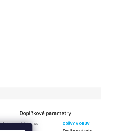
Doplňkové parametry
utky na
Kategorie
:
ODĚVY A OBUV
 zadní
EAN
:
Zvolte variantu