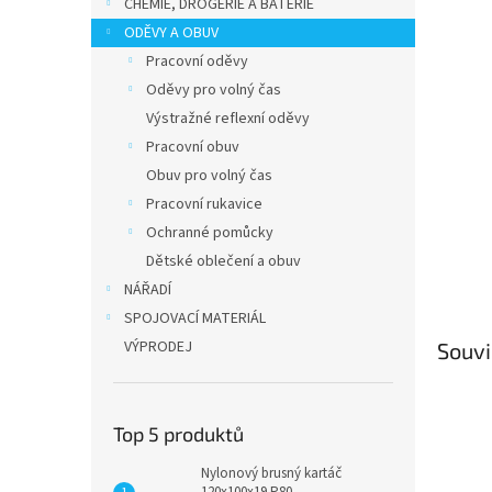
p
CHEMIE, DROGERIE A BATERIE
a
ODĚVY A OBUV
n
Pracovní oděvy
e
Oděvy pro volný čas
l
Výstražné reflexní oděvy
Pracovní obuv
Obuv pro volný čas
Pracovní rukavice
Ochranné pomůcky
Dětské oblečení a obuv
NÁŘADÍ
SPOJOVACÍ MATERIÁL
VÝPRODEJ
Souvi
Top 5 produktů
Nylonový brusný kartáč
120x100x19 P80