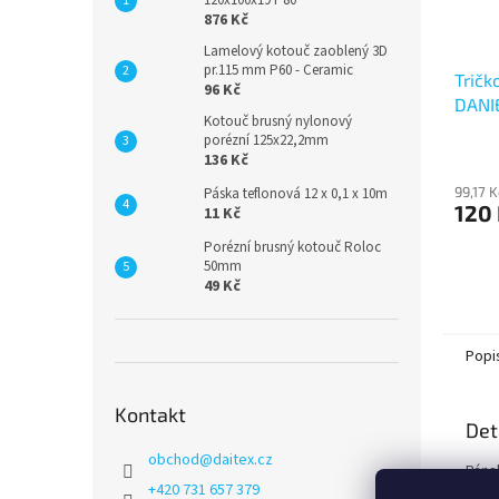
876 Kč
Lamelový kotouč zaoblený 3D
pr.115 mm P60 - Ceramic
Tričk
96 Kč
DANIE
Kotouč brusný nylonový
porézní 125x22,2mm
136 Kč
99,17 
Páska teflonová 12 x 0,1 x 10m
120
11 Kč
Porézní brusný kotouč Roloc
50mm
49 Kč
Popi
Kontakt
Det
obchod
@
daitex.cz
Páns
+420 731 657 379
opas