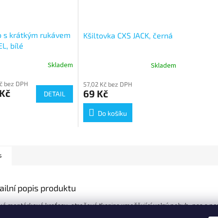
o s krátkým rukávem
Kšiltovka CXS JACK, černá
L, bílé
Skladem
Skladem
Kč bez DPH
57,02 Kč bez DPH
 Kč
69 Kč
DETAIL
Do košíku
s
ailní popis produktu
ké montérkové kraťasy, strečová tkanina umožňující volný pohyb, pas s po
ek, přední kapsy s kapsou na zip, multifunkční kapsy na obou stranách, dvě