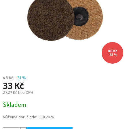
48 Kč
–31 %
48 Kč
–31 %
33 Kč
27,27 Kč bez DPH
Měrná
Skladem
cena:
Můžeme doručit do:
11.8.2026