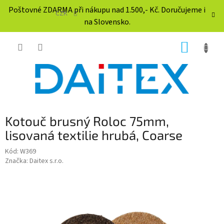
Přejít
Poštovné ZDARMA při nákupu nad 1.500,- Kč. Doručujeme i
na
CZK
na Slovensko.
obsah
NÁKUP
KOŠÍK
Kotouč brusný Roloc 75mm,
lisovaná textilie hrubá, Coarse
Kód:
W369
Značka:
Daitex s.r.o.