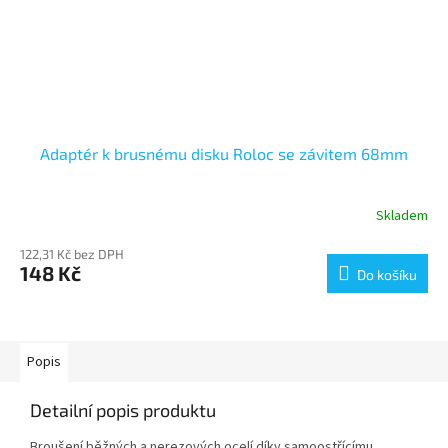
Adaptér k brusnému disku Roloc se závitem 68mm
Skladem
122,31 Kč bez DPH
148 Kč
Do košíku
Popis
Detailní popis produktu
Broušení běžných a nerezových ocelí díky samoostřícímu