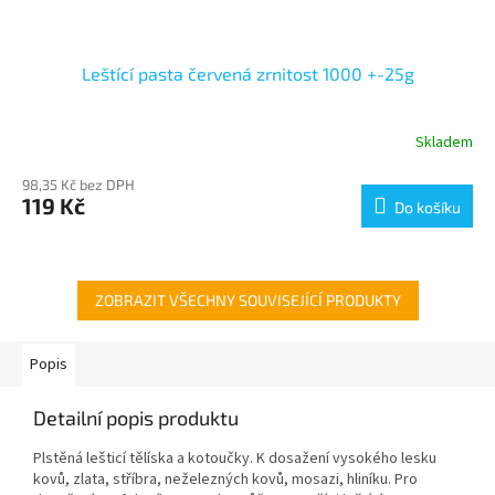
Leštící pasta červená zrnitost 1000 +-25g
Skladem
98,35 Kč bez DPH
119 Kč
Do košíku
ZOBRAZIT VŠECHNY SOUVISEJÍCÍ PRODUKTY
Popis
Detailní popis produktu
Plstěná lešticí tělíska a kotoučky. K dosažení vysokého lesku
kovů, zlata, stříbra, neželezných kovů, mosazi, hliníku. Pro