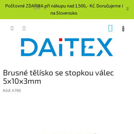
Přejít
Poštovné ZDARMA při nákupu nad 1.500,- Kč. Doručujeme i
na
CZK
na Slovensko.
obsah
NÁKUP
KOŠÍK
Brusné tělísko se stopkou válec
5x10x3mm
Kód:
A760