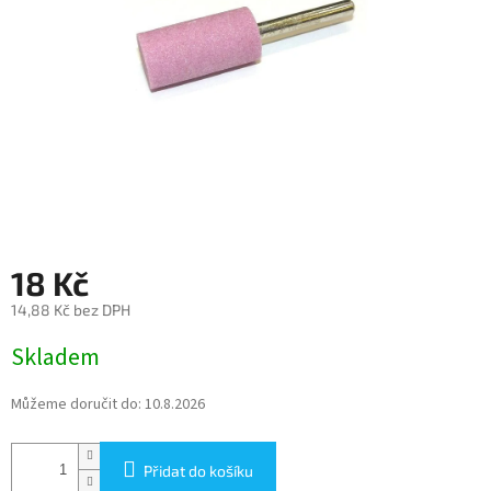
18 Kč
14,88 Kč bez DPH
Měrná
Skladem
cena:
Můžeme doručit do:
10.8.2026
Přidat do košíku