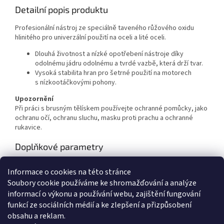
Detailní popis produktu
Profesionální nástroj ze speciálně taveného růžového oxidu
hlinitého pro univerzální použití na oceli a lité oceli.
Dlouhá životnost a nízké opotřebení nástroje díky
odolnému jádru odolnému a tvrdé vazbě, která drží tvar.
Vysoká stabilita hran pro šetrné použití na motorech
s nízkootáčkovými pohony.
Upozornění
Při práci s brusným tělískem používejte ochranné pomůcky, jako
ochranu očí, ochranu sluchu, masku proti prachu a ochranné
rukavice.
Doplňkové parametry
Kategorie
:
BROUŠENÍ A LEŠTĚNÍ
Informace o cookies na této stránce
Hmotnost
:
0.01 kg
Soubory cookie používáme ke shromažďování a analýze
Průměr
:
5mm
informací o výkonu a používání webu, zajištění fungování
Délka hlavy
:
10mm
funkcí ze sociálních médií a ke zlepšení a přizpůsobení
Stopka
:
3mm
obsahu a reklam.