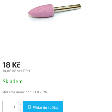
18 Kč
14,88 Kč bez DPH
Měrná
Skladem
cena:
Můžeme doručit do:
11.8.2026
Přidat do košíku