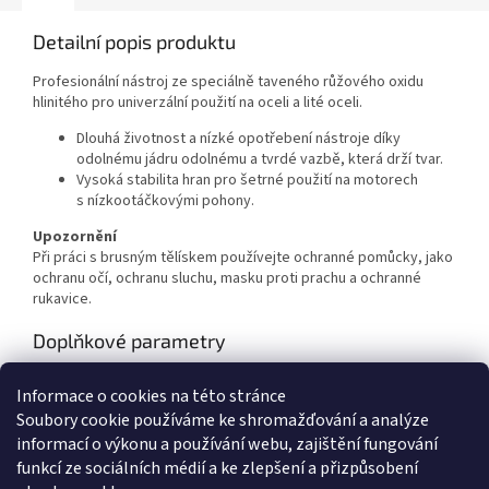
Detailní popis produktu
Profesionální nástroj ze speciálně taveného růžového oxidu
hlinitého pro univerzální použití na oceli a lité oceli.
Dlouhá životnost a nízké opotřebení nástroje díky
odolnému jádru odolnému a tvrdé vazbě, která drží tvar.
Vysoká stabilita hran pro šetrné použití na motorech
s nízkootáčkovými pohony.
Upozornění
Při práci s brusným tělískem používejte ochranné pomůcky, jako
ochranu očí, ochranu sluchu, masku proti prachu a ochranné
rukavice.
Doplňkové parametry
Kategorie
:
BROUŠENÍ A LEŠTĚNÍ
Informace o cookies na této stránce
Hmotnost
:
0.01 kg
Soubory cookie používáme ke shromažďování a analýze
Průměr
:
6mm
informací o výkonu a používání webu, zajištění fungování
Délka hlavy
:
14mm
funkcí ze sociálních médií a ke zlepšení a přizpůsobení
Stopka
:
3mm