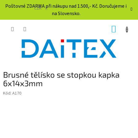
Přejít
Poštovné ZDARMA při nákupu nad 1.500,- Kč. Doručujeme i
na
CZK
na Slovensko.
obsah
NÁKUP
KOŠÍK
Brusné tělísko se stopkou kapka
6x14x3mm
Kód:
A170