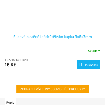
Filcové plstěné leštící tělísko kapka 3x8x3mm
Skladem
13,22 Kč bez DPH
16 Kč
Do košíku
ZOBRAZIT VŠECHNY SOUVISEJÍCÍ PRODUKTY
Popis