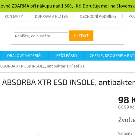
ovné ZDARMA při nákupu nad 1.500,- Kč. Doručujeme i na Slovensk
KONTAKTY
DOPRAVA A PLATBA
OBCHODNÍ PODMÍNKY
PO
HLEDAT
OBALOVÝ MATERIÁL
LEPÍCÍ PÁSKY
CHEMIE, DROGERIE A BAT
BSORBA XTR ESD INSOLE, antibakteriální stélka
ABSORBA XTR ESD INSOLE, antibakteri
98 
80,99 Kč
Měrná
Zvolt
cena:
Varianta