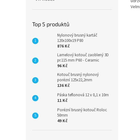
udrže
Velm
Top 5 produktů
Nylonový brusný kartáč
120x100x19 P80
876 Kč
Lamelový kotouč zaoblený 3D
pr.115 mm P60 - Ceramic
96 Kč
Kotouč brusný nylonový
porézní 125x22,2mm
136 Kč
Páska teflonová 12 x 0,1 x 10m
11 Kč
Porézní brusný kotouč Roloc
50mm
49 Kč