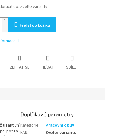
oručit do:
Zvolte variantu
Přidat do košíku
informace
ZEPTAT SE
HLÍDAT
SDÍLET
Doplňkové parametry
í i aktivní
Kategorie
:
Pracovní obuv
pci potu a
EAN
:
Zvolte variantu