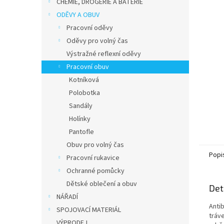
p
CHEMIE, DROGERIE A BATERIE
a
ODĚVY A OBUV
n
Pracovní oděvy
e
Oděvy pro volný čas
l
Výstražné reflexní oděvy
Pracovní obuv
Kotníková
Polobotka
Sandály
Holínky
Pantofle
Obuv pro volný čas
Popi
Pracovní rukavice
Ochranné pomůcky
Dětské oblečení a obuv
Det
NÁŘADÍ
Antib
SPOJOVACÍ MATERIÁL
tráve
VÝPRODEJ