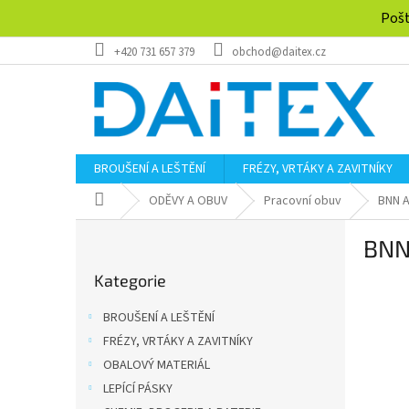
Přejít
Pošt
na
obsah
+420 731 657 379
obchod@daitex.cz
BROUŠENÍ A LEŠTĚNÍ
FRÉZY, VRTÁKY A ZAVITNÍKY
Domů
ODĚVY A OBUV
Pracovní obuv
BNN A
P
BNN 
o
Přeskočit
s
Kategorie
kategorie
t
r
BROUŠENÍ A LEŠTĚNÍ
a
FRÉZY, VRTÁKY A ZAVITNÍKY
n
OBALOVÝ MATERIÁL
n
í
LEPÍCÍ PÁSKY