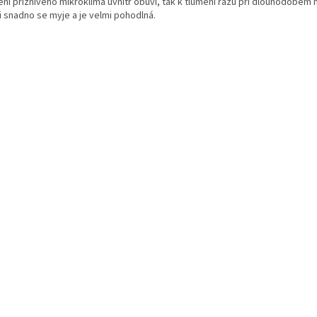
ní příznivého mikroklima uvnitř obuvi, tak k tlumení rázů při dlouhodobém 
i snadno se myje a je velmi pohodlná.