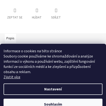
ZEPTAT SE
HLÍDAT
SDÍLET
Popis
Detailní popis produktu
Informace o cookies na této stránce
Soubory cookie používáme ke shromažďování a analýze
Baterie GP Alkaline AA tužková
informací o výkonu a používání webu, zajištění fungování
funkcí ze sociálních médií a ke zlepšení a přizpůsobení
Doplňkové parametry
obsahu a reklam.
Kategorie
:
Baterie
Zjistit více
Hmotnost
:
0.01 kg
Nastavení
Z
á
Souhlasím
Copyright 2026
Daitex
. Všechna práva vyhrazena.
p