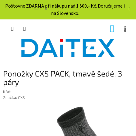
Přejít
Poštovné ZDARMA při nákupu nad 1.500,- Kč. Doručujeme i
na
CZK
na Slovensko.
obsah
NÁKUP
KOŠÍK
Ponožky CXS PACK, tmavě šedé, 3
páry
Kód:
Značka:
CXS