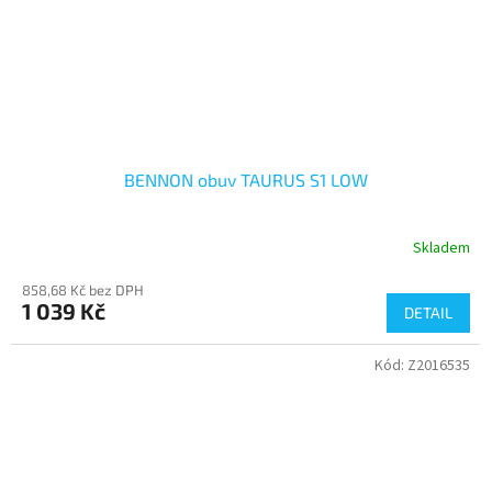
BENNON obuv TAURUS S1 LOW
Skladem
858,68 Kč bez DPH
1 039 Kč
DETAIL
Kód:
Z2016535