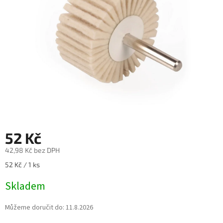
52 Kč
42,98 Kč bez DPH
Měrná
52 Kč / 1 ks
cena:
Skladem
Můžeme doručit do:
11.8.2026