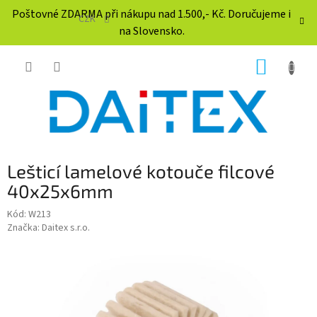
Přejít
Poštovné ZDARMA při nákupu nad 1.500,- Kč. Doručujeme i
na
CZK
na Slovensko.
obsah
NÁKUP
KOŠÍK
Lešticí lamelové kotouče filcové
40x25x6mm
Kód:
W213
Značka:
Daitex s.r.o.