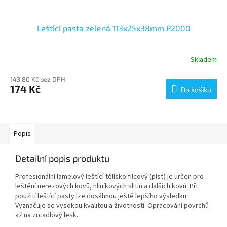
Leštící pasta zelená 113x25x38mm P2000
Skladem
143,80 Kč bez DPH
174 Kč
Do košíku
Popis
Detailní popis produktu
Profesionální lamelový leštící tělísko filcový (plsť) je určen pro
leštění nerezových kovů, hliníkových slitin a dalších kovů. Při
použití leštící pasty lze dosáhnou ještě lepšího výsledku.
Vyznačuje se vysokou kvalitou a životností. Opracování povrchů
až na zrcadlový lesk.