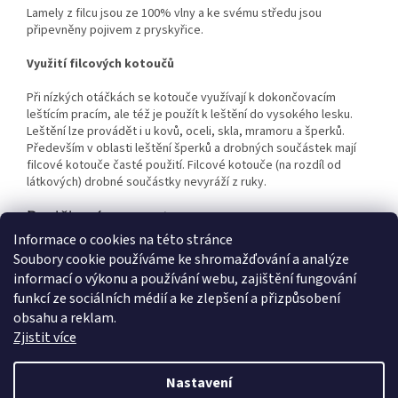
Lamely z filcu jsou ze 100% vlny a ke svému středu jsou
připevněny pojivem z pryskyřice.
Využití filcových kotoučů
Při nízkých otáčkách se kotouče využívají k dokončovacím
leštícím pracím, ale též je použít k leštění do vysokého lesku.
Leštění lze provádět i u kovů, oceli, skla, mramoru a šperků.
Především v oblasti leštění šperků a drobných součástek mají
filcové kotouče časté použití. Filcové kotouče (na rozdíl od
látkových) drobné součástky nevyráží z ruky.
Doplňkové parametry
Informace o cookies na této stránce
Kategorie
:
BROUŠENÍ A LEŠTĚNÍ
Soubory cookie používáme ke shromažďování a analýze
Hmotnost
:
0.01 kg
informací o výkonu a používání webu, zajištění fungování
Průměr
:
40mm
funkcí ze sociálních médií a ke zlepšení a přizpůsobení
Šířka
:
25mm
obsahu a reklam.
Stopka
:
6mm
Zjistit více
Materiál
:
100% vlna
Nastavení