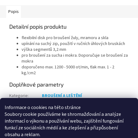
Popis
Detailní popis produktu
flexibilní disk pro broušení žuly, mramoru a skla
upínání na suchý zip, použití v ručních úhlových bruskách
výška segmentů 3,2 mm
pro broušení za sucha i mokra. Doporučuje se broušení za
mokra
doporučeno max. 1200 - 5000 ot/min, tlak max. 1 - 2
kg/cm2
Doplňkové parametry
Kategorie
:
BROUŠENÍ A LEŠTĚNÍ
Hmotnost
:
0.01 kg
Informace o cookies na této stránce
Průměr
:
100mm
Soubory cookie používáme ke shromažďování a analýze
Zrnitost
:
P1500mm
informací o výkonu a používání webu, zajištění fungování
Síla diamantu
:
3,2mm
funkcí ze sociálních médií a ke zlepšení a přizpůsobení
Materiál
:
Diamantové brusivo
obsahu a reklam.