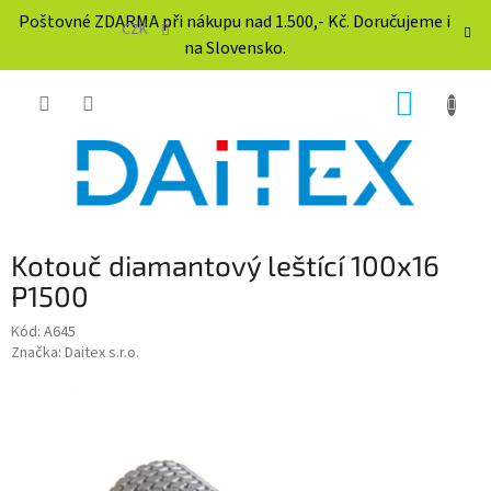
Přejít
Poštovné ZDARMA při nákupu nad 1.500,- Kč. Doručujeme i
na
CZK
na Slovensko.
obsah
NÁKUP
KOŠÍK
Kotouč diamantový leštící 100x16
P1500
Kód:
A645
Značka:
Daitex s.r.o.